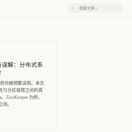
⌕
界与误解：分布式系
舍
，但也被频繁误用。本文
性与分区容错之间的真
a、ZooKeeper 为例，
立场。