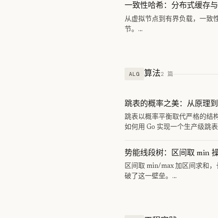
一致性哈希：分布式缓存与
从虚拟节点到有界负载，一致性哈希
节。…
算法
2 篇
ALG
跳表的概率之美：从原理到
跳表以概率平衡取代严格的结构约
如何用 Go 实现一个生产级跳表
势能线段树：区间取 min 
区间取 min/max 加区间求和
破了这一壁垒。…