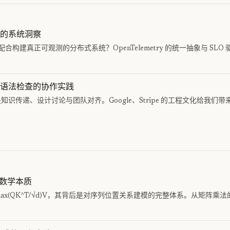
的系统洞察
构建真正可观测的分布式系统？OpenTelemetry 的统一抽象与 SLO
语法检查的协作实践
知识传递、设计讨论与团队对齐。Google、Stripe 的工程文化给我们
制的数学本质
max(QK^T/√d)V，其背后是对序列位置关系建模的完整体系。从矩阵乘